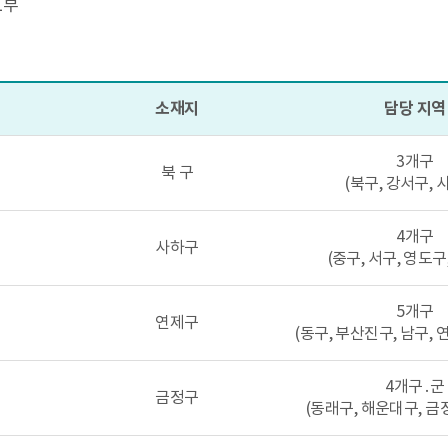
1부
소재지
담당 지역
3개구
북 구
(북구, 강서구, 
4개구
사하구
(중구, 서구, 영도구
5개구
연제구
(동구, 부산진구, 남구, 
4개구․군
금정구
(동래구, 해운대구, 금